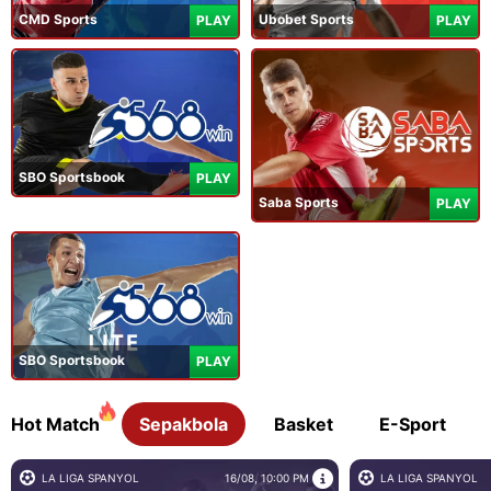
CMD Sports
Ubobet Sports
PLAY
PLAY
SBO Sportsbook
PLAY
Saba Sports
PLAY
SBO Sportsbook
PLAY
Hot Match
Sepakbola
Basket
E-Sport
LA LIGA SPANYOL
16/08, 10:00 PM
LA LIGA SPANYOL