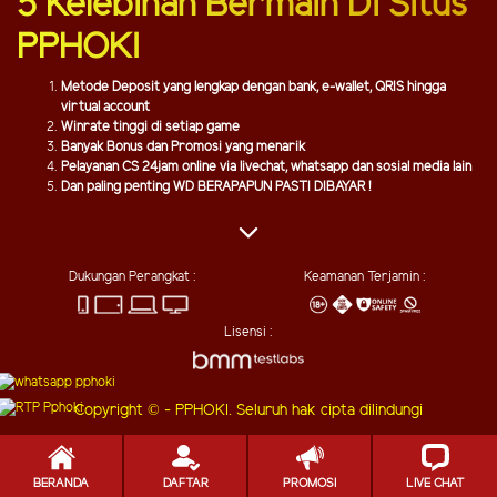
5 Kelebihan Bermain Di Situs
PPHOKI
Metode Deposit yang lengkap dengan bank, e-wallet, QRIS hingga
virtual account
Winrate tinggi di setiap game
Banyak Bonus dan Promosi yang menarik
Pelayanan CS 24jam online via livechat, whatsapp dan sosial media lain
Dan paling penting WD BERAPAPUN PASTI DIBAYAR !
Dukungan Perangkat :
Keamanan Terjamin :
Lisensi :
Copyright © - PPHOKI. Seluruh hak cipta dilindungi
BERANDA
DAFTAR
PROMOSI
LIVE CHAT