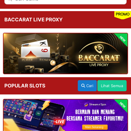
PROMO
BACCARAT LIVE PROXY
NEW
POPULAR SLOTS
Cari
Lihat Semua
NEW