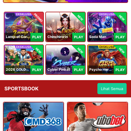
PROMO
NEW
NEW
Lamp of Cornucopia
Chinchirorin
Soda Man
PLAY
PLAY
PLAY
NEW
NEW
NEW
2026 GOLDEN GOAL RUSH
Cyber Pinball
Psycho Heroes
PLAY
PLAY
PLAY
SPORTSBOOK
Lihat Semua