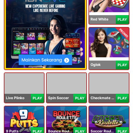
Red White
PLAY
PROMO
Oglok
PLAY
Live Plinko
Spin Soccer
Checkmate Rush
PLAY
PLAY
PLAY
9 Putts
Bounce Roulette
Soccer Roulette
PLAY
PLAY
PLAY